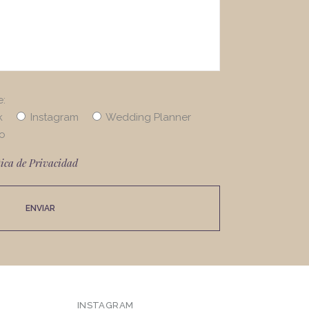
e:
k
Instagram
Wedding Planner
o
tica de Privacidad
INSTAGRAM