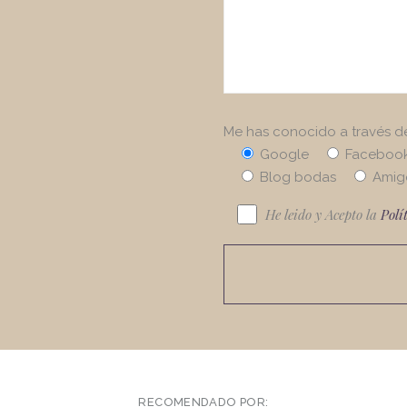
Me has conocido a través d
Google
Faceboo
Blog bodas
Amig
He leido y Acepto la
Polí
RECOMENDADO POR: