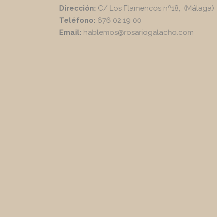
Dirección:
C/ Los Flamencos nº18, (Málaga)
Teléfono:
676 02 19 00
Email:
hablemos@rosariogalacho.com